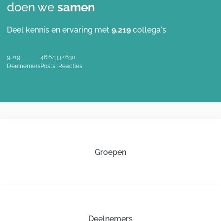
doen we
samen
Deel kennis en ervaring met
9.219
collega's
9.219
46.643
32.630
Deelnemers
Posts
Reacties
Groepen
Deelnemers