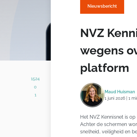
Nieuwsbericht
NVZ Kennis
wegens ov
platform
1524
0
Maud Huisman
1
1 juni 2026 | 1 m
Het NVZ Kennisnet is op
Achter de schermen word
snelheid, veiligheid en b